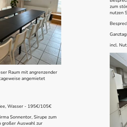
Besprec
zum stö
nutzen 
Besprec
Ganztag
incl. Nu
ieser Raum mit angrenzender
 tageweise angemietet
 Tee, Wasser - 195€/105€
Firma Sonnentor, Sirupe zum
n großer Auswahl zur